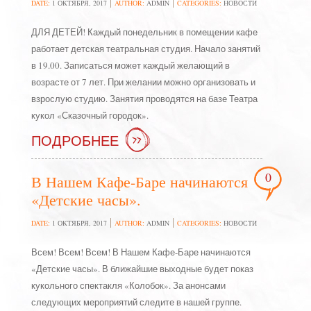
DATE:
1 ОКТЯБРЯ, 2017
AUTHOR:
ADMIN
CATEGORIES:
НОВОСТИ
ДЛЯ ДЕТЕЙ! Каждый понедельник в помещении кафе
работает детская театральная студия. Начало занятий
в 19.00. Записаться может каждый желающий в
возрасте от 7 лет. При желании можно организовать и
взрослую студию. Занятия проводятся на базе Театра
кукол «Сказочный городок».
ПОДРОБНЕЕ
0
В Нашем Кафе-Баре начинаются
«Детские часы».
DATE:
1 ОКТЯБРЯ, 2017
AUTHOR:
ADMIN
CATEGORIES:
НОВОСТИ
Всем! Всем! Всем! В Нашем Кафе-Баре начинаются
«Детские часы». В ближайшие выходные будет показ
кукольного спектакля «Колобок». За анонсами
следующих мероприятий следите в нашей группе.