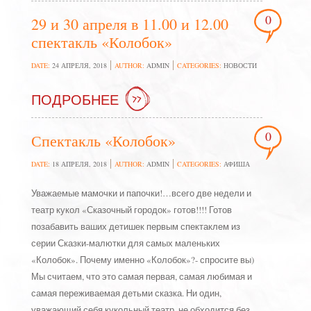
0
29 и 30 апреля в 11.00 и 12.00
спектакль «Колобок»
DATE:
24 АПРЕЛЯ, 2018
AUTHOR:
ADMIN
CATEGORIES:
НОВОСТИ
ПОДРОБНЕЕ
0
Спектакль «Колобок»
DATE:
18 АПРЕЛЯ, 2018
AUTHOR:
ADMIN
CATEGORIES:
АФИША
Уважаемые мамочки и папочки!…всего две недели и
театр кукол «Сказочный городок» готов!!!! Готов
позабавить ваших детишек первым спектаклем из
серии Сказки-малютки для самых маленьких
«Колобок». Почему именно «Колобок»?- спросите вы)
Мы считаем, что это самая первая, самая любимая и
самая переживаемая детьми сказка. Ни один,
уважающий себя кукольный театр, не обходится без