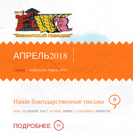
АПРЕЛЬ2018
Главная
»
Archives for Апрель 2018
0
Наши благодарственные письма
DATE:
24 АПРЕЛЯ, 2018
AUTHOR:
ADMIN
CATEGORIES:
НОВОСТИ
ПОДРОБНЕЕ