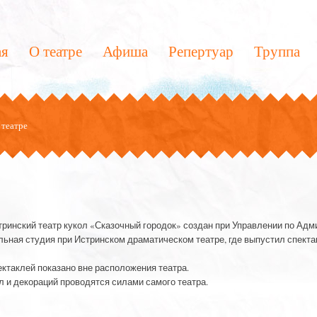
ая
О театре
Афиша
Репертуар
Труппа
театре
инский театр кукол «Сказочный городок» создан при Управлении по Адм
ольная студия при Истринском драматическом театре, где выпустил спект
ектаклей показано вне расположения театра.
л и декораций проводятся силами самого театра.