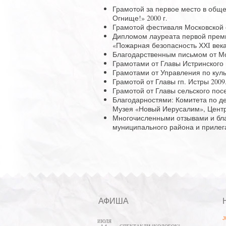
Грамотой за первое место в обще
Огнище!» 2000 г.
Грамотой фестиваля Московской о
Дипломом лауреата первой прем
«Пожарная безопасность ХХI века»
Благодарственным письмом от Мос
Грамотами от Главы Истринского 
Грамотами от Управления по куль
Грамотой от Главы гп. Истры 2009
Грамотой от Главы сельского пос
Благодарностями: Комитета по д
Музея «Новый Иерусалим», Центр
Многочисленными отзывами и благ
муниципального района и приле
АФИША
J
ИЮЛЯ
СПЕКТАКЛИ "КОЛОБОК",