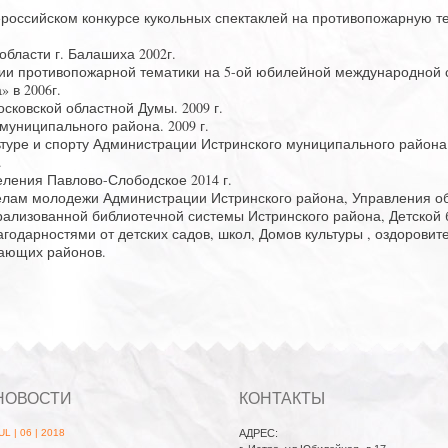
российском конкурсе кукольных спектаклей на противопожарную тем
бласти г. Балашиха 2002г.
ии противопожарной тематики на 5-ой юбилейной международной 
 в 2006г.
ковской областной Думы. 2009 г.
муниципального района. 2009 г.
туре и спорту Администрации Истринского муниципального района
.
еления Павлово-Слободское 2014 г.
елам молодежи Администрации Истринского района, Управления об
ализованной библиотечной системы Истринского района, Детской 
одарностями от детских садов, школ, Домов культуры , оздоровите
гающих районов.
НОВОСТИ
КОНТАКТЫ
UL | 06 | 2018
АДРЕС: