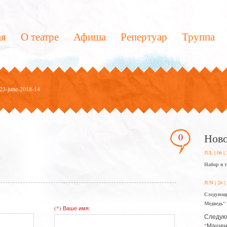
ая
О театре
Афиша
Репертуар
Труппа
23-june-2018-14
0
Ново
JUL | 06 |
:
Набор в 
JUN | 26 |
Следующи
Медведь"
(*) Ваше имя:
Следующ
"Машень