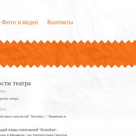
Фото и видео
Контакты
сти театра
 2018
труппу театра
 2018
й показ спектаклей "Колобок", "Машенька и
ий показ спектаклей "Колобок",
ка и Медведь" на территории Центра...