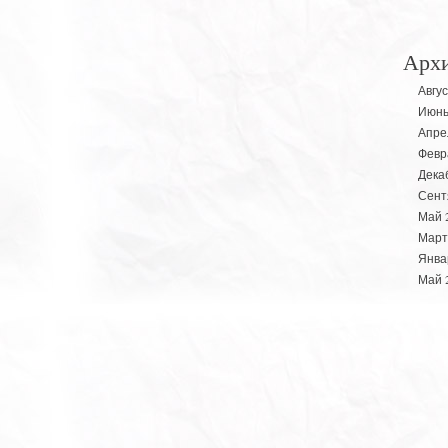
Арх
Авгус
Июнь
Апре
Февр
Дека
Сент
Май 
Март
Янва
Май 