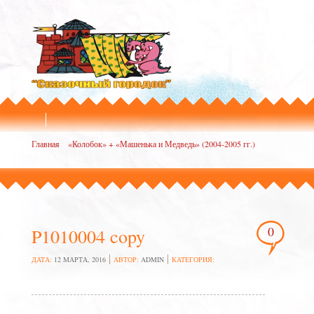
Главная
»
«Колобок» + «Машенька и Медведь» (2004-2005 гг.)
»
P1010004 copy
0
P1010004 copy
ДАТА:
12 МАРТА, 2016
АВТОР:
ADMIN
КАТЕГОРИЯ: