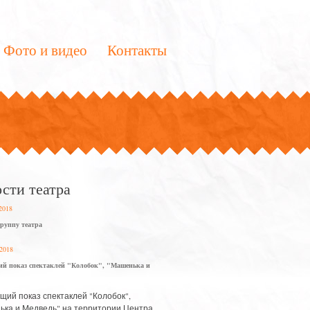
Фото и видео
Контакты
сти театра
 2018
труппу театра
 2018
й показ спектаклей "Колобок", "Машенька и
ий показ спектаклей "Колобок",
ка и Медведь" на территории Центра...