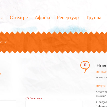
ая
О театре
Афиша
Репертуар
Труппа
a61fa5
0
Ново
JUL | 06 |
Я:
Набор в 
JUN | 26 |
Следующи
Медведь"
(*) Ваше имя:
Следующ
"Машень