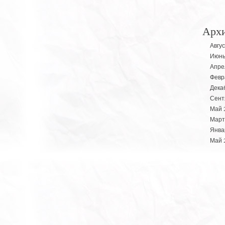
Арх
Авгус
Июнь
Апре
Февр
Дека
Сент
Май 
Март
Янва
Май 