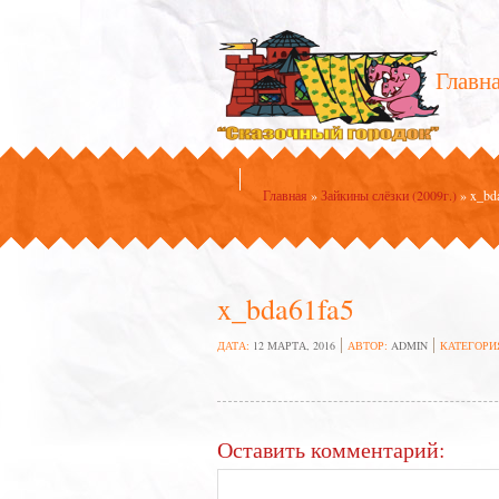
Главн
Главная
»
Зайкины слёзки (2009г.)
»
x_bd
x_bda61fa5
ДАТА:
12 МАРТА, 2016
АВТОР:
ADMIN
КАТЕГОРИ
Оставить комментарий: